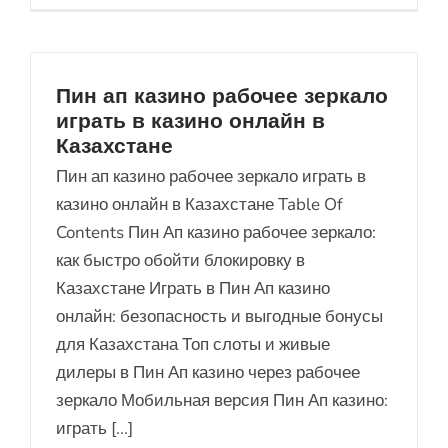
Пин ап казино рабочее зеркало
играть в казино онлайн в
Казахстане
Пин ап казино рабочее зеркало играть в
казино онлайн в Казахстане Table Of
Contents Пин Ап казино рабочее зеркало:
как быстро обойти блокировку в
Казахстане Играть в Пин Ап казино
онлайн: безопасность и выгодные бонусы
для Казахстана Топ слоты и живые
дилеры в Пин Ап казино через рабочее
зеркало Мобильная версия Пин Ап казино:
играть [...]