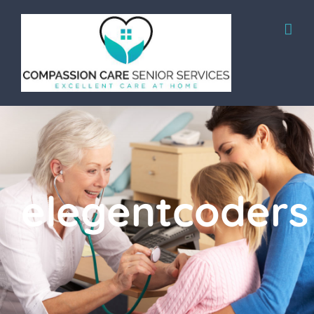
Skip
to
content
elegentcoders