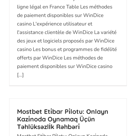
ligne légal en France Table Les méthodes
de paiement disponibles sur WinDice
casino L'expérience utilisateur et
l'assistance clientèle de WinDice La variété
des jeux et logiciels proposés par WinDice
casino Les bonus et programmes de fidélité
offerts par WinDice Les méthodes de
paiement disponibles sur WinDice casino
[...]
Mostbet Eti̇bar Pi̇lotu: Onlayn
Kazi̇noda Oynamaq Üçün
Təhlüksəzlİk Rəhbəri̇