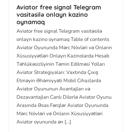
Aviator free signal Telegram
vasitəsilə onlayn kazino
oynamaq
Aviator free signal Telegram vasitəsilə
onlayn kazino oynamaq Table of contents
Aviator Oyununda Mərc Növləri və Onların
Xüsusiyyətləri Onlayn Kazinolarda Hesab
Təhlükəsizliyinin Təmin Edilməsi Yolları
Aviator Strategiyaları: Vaxtında Çıxış
Etməyin Əhəmiyyəti Mobil Cihazlarda
Aviator Oyununun Avantajları və
Dezavantajları Canlı Dilerlə Aviator Oyunu
Arasında Əsas Fərqlər Aviator Oyununda
Mərc Növləri və Onların Xüsusiyyətləri
Aviator oyununda ən [...]